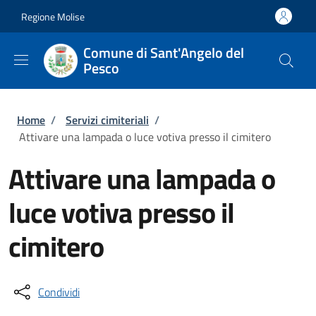
Salta al contenuto principale
Skip to footer content
Regione Molise
Comune di Sant'Angelo del
Pesco
Briciole di pane
Home
/
Servizi cimiteriali
/
Attivare una lampada o luce votiva presso il cimitero
Attivare una lampada o
luce votiva presso il
cimitero
Condividi