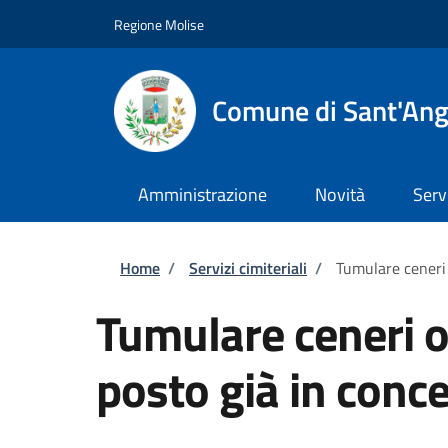
Salta al contenuto principale
Skip to footer content
Regione Molise
Comune di Sant'Ang
Amministrazione
Novità
Serv
Briciole di pane
Home
/
Servizi cimiteriali
/
Tumulare ceneri 
Tumulare ceneri o 
posto già in conc