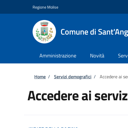
Salta al contenuto principale
Skip to footer content
Regione Molise
Comune di Sant'Ang
Amministrazione
Novità
Serv
Briciole di pane
Home
/
Servizi demografici
/
Accedere ai se
Accedere ai servi