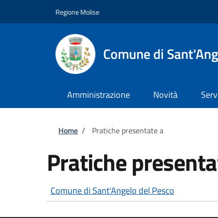
Salta al contenuto principale
Skip to footer content
Regione Molise
Comune di Sant'Ang
Amministrazione
Novità
Serv
Briciole di pane
Home
/
Pratiche presentate a
Pratiche presenta
Comune di Sant'Angelo del Pesco