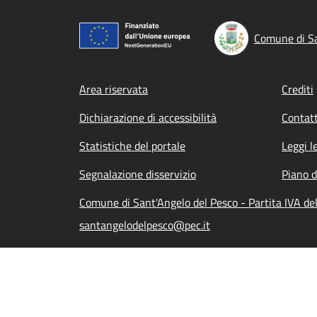
Comune di Sa
Footer menu
Area riservata
Crediti
Dichiarazione di accessibilità
Contatt
Statistiche del portale
Leggi l
Segnalazione disservizio
Piano d
Comune di Sant'Angelo del Pesco - Partita IVA d
santangelodelpesco@pec.it