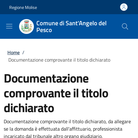
Salta al contenuto principale
Skip to footer content
Regione Molise
Comune di Sant'Angelo del
Pesco
Briciole di pane
Home
/
Documentazione comprovante il titolo dichiarato
Documentazione
comprovante il titolo
dichiarato
Documentazione comprovante il titolo dichiarato, da allegare
se la domanda è effettuata dall'affittuario, professionista
incaricato dal tribunale altro organo giudiziario,