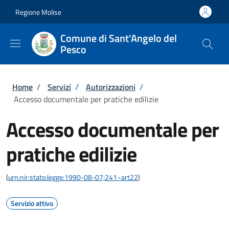
Salta al contenuto principale
Skip to footer content
Regione Molise
Comune di Sant'Angelo del
Pesco
Briciole di pane
Home
/
Servizi
/
Autorizzazioni
/
Accesso documentale per pratiche edilizie
Accesso documentale per
pratiche edilizie
(
urn:nir:stato:legge:1990-08-07;241~art22
)
Servizio attivo