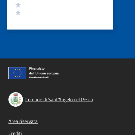
Valuta 2 stelle su 5
Valuta 1 stelle su 5
Comune di Sant'Angelo del Pesco
Footer menu
Area riservata
Crediti