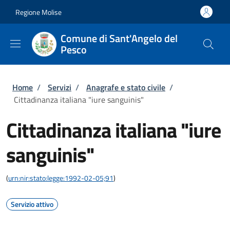
Salta al contenuto principale
Skip to footer content
Regione Molise
Comune di Sant'Angelo del
Pesco
Briciole di pane
Home
/
Servizi
/
Anagrafe e stato civile
/
Cittadinanza italiana "iure sanguinis"
Cittadinanza italiana "iure
sanguinis"
(
urn:nir:stato:legge:1992-02-05;91
)
Servizio attivo