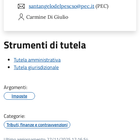
santangelodelpescso@pec.it
(PEC)
Carmine
Di Giulio
Strumenti di tutela
Tutela amministrativa
Tutela giurisdizionale
Argomenti:
Imposte
Categorie:
Tributi, finanze e contravvenzioni
Ultimo aggiornamento:
27/11/2025 17:16.54