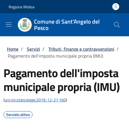
Salta al contenuto principale
Skip to footer content
Regione Molise
Comune di Sant'Angelo del
Pesco
Briciole di pane
Home
/
Servizi
/
Tributi, finanze e contravvenzioni
/
Pagamento dell'imposta municipale propria (IMU)
Pagamento dell'imposta
municipale propria (IMU)
(
urn:nir:stato:legge:2019-12-27;160
)
Servizio attivo